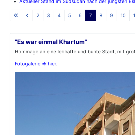
Aktueller Stand im Südsudan nach der jüngsten Es
2
3
4
5
6
7
8
9
10
"Es war einmal Khartum"
Hommage an eine lebhafte und bunte Stadt, mit gr
Fotogalerie => hier
.